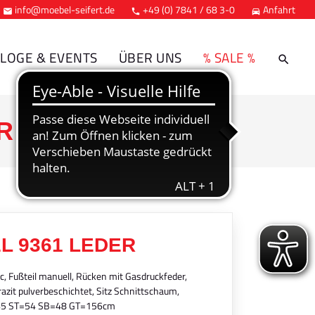
info@moebel-seifert.de
+49 (0) 7841 / 68 3-0
Anfahrt



LOGE & EVENTS
ÜBER UNS
% SALE %
R
L 9361 LEDER
c, Fußteil manuell, Rücken mit Gasdruckfeder,
razit pulverbeschichtet, Sitz Schnittschaum,
=45 ST=54 SB=48 GT=156cm