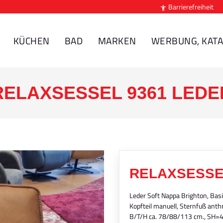
Barrierefreiheit

KÜCHEN
BAD
MARKEN
WERBUNG, KATA
RELAXSESSEL 9361 LEDE
RELAXSESSE
Leder Soft Nappa Brighton, Basi
Kopfteil manuell, Sternfuß anth
B/T/H ca. 78/88/113 cm., SH