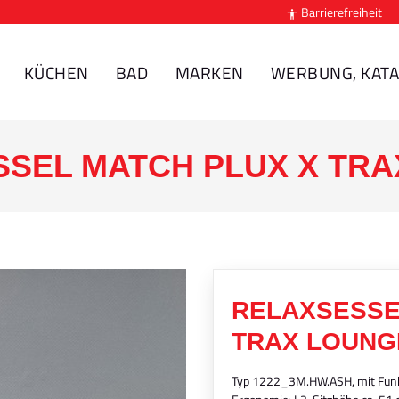
Barrierefreiheit

KÜCHEN
BAD
MARKEN
WERBUNG, KATA
SEL MATCH PLUX X TR
RELAXSESSE
TRAX LOUNG
Typ 1222_3M.HW.ASH, mit Funkt