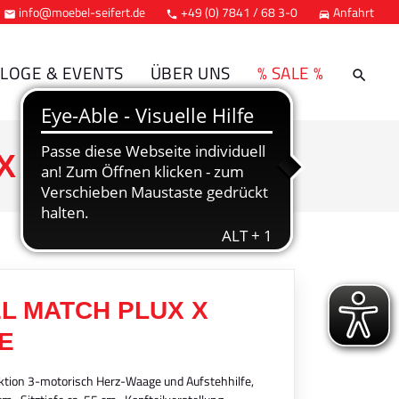
info@moebel-seifert.de
+49 (0) 7841 / 68 3-0
Anfahrt



LOGE & EVENTS
ÜBER UNS
% SALE %
AX LOUNGE
L MATCH PLUX X
E
ion 3-motorisch Herz-Waage und Aufstehhilfe,