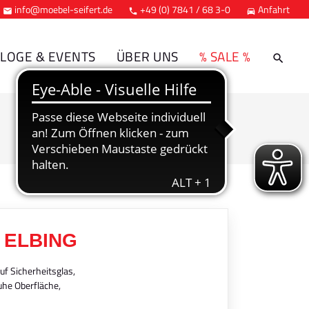
info@moebel-seifert.de
+49 (0) 7841 / 68 3-0
Anfahrt



LOGE & EVENTS
ÜBER UNS
% SALE %
 ELBING
auf Sicherheitsglas,
uhe Oberfläche,